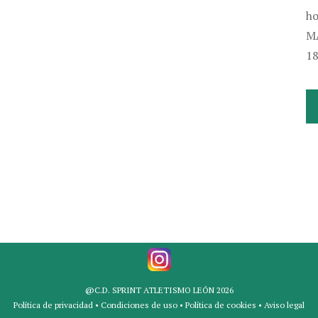
ho
M
18
@C.D. SPRINT ATLETISMO LEÓN 2026
Política de privacidad
•
Condiciones de uso
•
Política de cookies
•
Aviso legal