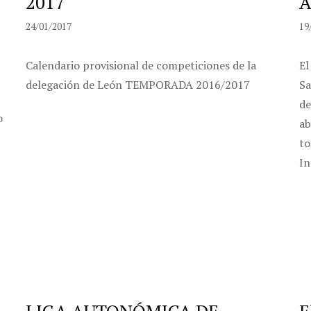
2017
A
24/01/2017
19
Calendario provisional de competiciones de la
El
delegación de León TEMPORADA 2016/2017
Sa
de
o
ab
to
In
LIGA AUTONÓMICA DE
E