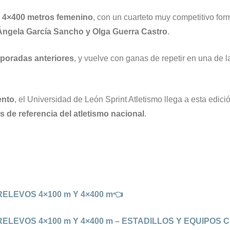
o 4×400 metros femenino
, con un cuarteto muy competitivo for
Ángela García Sancho y Olga Guerra Castro
.
poradas anteriores
, y vuelve con ganas de repetir en una de
ento
, el Universidad de León Sprint Atletismo llega a esta edici
s de referencia del atletismo nacional
.
LEVOS 4×100 m Y 4×400 m👈
LEVOS 4×100 m Y 4×400 m – ESTADILLOS Y EQUIPOS 