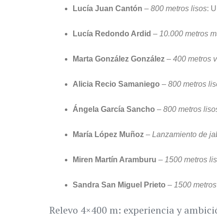
Lucía Juan Cantón
–
800 metros lisos
: U
Lucía Redondo Ardid
–
10.000 metros m
Marta González González
–
400 metros v
Alicia Recio Samaniego
–
800 metros li
Ángela García Sancho
–
800 metros liso
María López Muñoz
–
Lanzamiento de ja
Miren Martín Aramburu
–
1500 metros li
Sandra San Miguel Prieto
–
1500 metros 
Relevo 4×400 m: experiencia y ambici