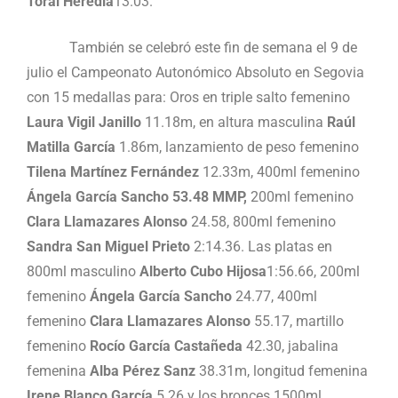
Toral Heredia
13.03.
También se celebró este fin de semana el 9 de
julio el Campeonato Autonómico Absoluto en Segovia
con 15 medallas para: Oros en triple salto femenino
Laura Vigil Janillo
11.18m, en altura masculina
Raúl
Matilla García
1.86m, lanzamiento de peso femenino
Tilena Martínez Fernández
12.33m, 400ml femenino
Ángela García Sancho 53.48 MMP,
200ml femenino
Clara Llamazares Alonso
24.58, 800ml femenino
Sandra San Miguel Prieto
2:14.36. Las platas en
800ml masculino
Alberto Cubo Hijosa
1:56.66, 200ml
femenino
Ángela García Sancho
24.77, 400ml
femenino
Clara Llamazares Alonso
55.17, martillo
femenino
Rocío García Castañeda
42.30, jabalina
femenina
Alba Pérez Sanz
38.31m, longitud femenina
Irene Blanco García
5.26 y los bronces 1500ml