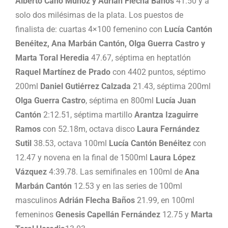
Alberto Cano Muñoz y Adrián Flecha Baños
41.50 y a
solo dos milésimas de la plata. Los puestos de
finalista de: cuartas 4×100 femenino con
Lucía Cantón
Benéitez, Ana Marbán Cantón, Olga Guerra Castro y
Marta Toral Heredia
47.67, séptima en heptatlón
Raquel Martínez de Prado
con 4402 puntos, séptimo
200ml
Daniel Gutiérrez Calzada
21.43, séptima 200ml
Olga Guerra Castro
, séptima en 800ml
Lucía Juan
Cantón
2:12.51, séptima martillo
Arantza Izaguirre
Ramos
con 52.18m, octava disco
Laura Fernández
Sutil
38.53, octava 100ml
Lucía Cantón Benéitez
con
12.47 y novena en la final de 1500ml
Laura López
Vázquez
4:39.78. Las semifinales en 100ml de
Ana
Marbán Cantón
12.53 y en las series de 100ml
masculinos
Adrián Flecha Baños
21.99, en 100ml
femeninos
Genesis Capellán Fernández
12.75 y
Marta