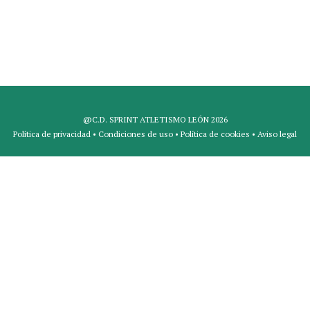
@C.D. SPRINT ATLETISMO LEÓN 2026
Política de privacidad
•
Condiciones de uso
•
Política de cookies
•
Aviso legal