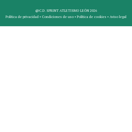
@C.D. SPRINT ATLETISMO LEÓN 2026
Política de privacidad
•
Condiciones de uso
•
Política de cookies
•
Aviso legal