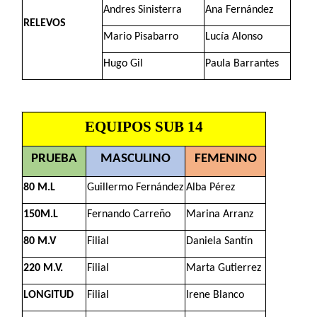
Andres Sinisterra
Ana Fernández
RELEVOS
Mario Pisabarro
Lucía Alonso
Hugo Gil
Paula Barrantes
EQUIPOS SUB 14
PRUEBA
MASCULINO
FEMENINO
80 M.L
Guillermo Fernández
Alba Pérez
150M.L
Fernando Carreño
Marina Arranz
80 M.V
Filial
Daniela Santín
220 M.V.
Filial
Marta Gutierrez
LONGITUD
Filial
Irene Blanco