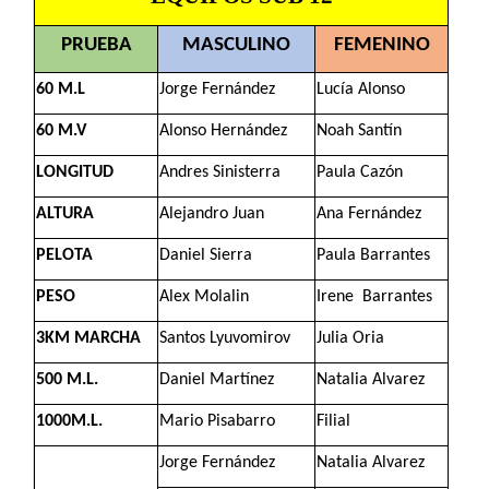
PRUEBA
MASCULINO
FEMENINO
60 M.L
Jorge Fernández
Lucía Alonso
60 M.V
Alonso Hernández
Noah Santín
LONGITUD
Andres Sinisterra
Paula Cazón
ALTURA
Alejandro Juan
Ana Fernández
PELOTA
Daniel Sierra
Paula Barrantes
PESO
Alex Molalin
Irene Barrantes
3KM MARCHA
Santos Lyuvomirov
Julia Oria
500 M.L.
Daniel Martínez
Natalia Alvarez
1000M.L.
Mario Pisabarro
Filial
Jorge Fernández
Natalia Alvarez