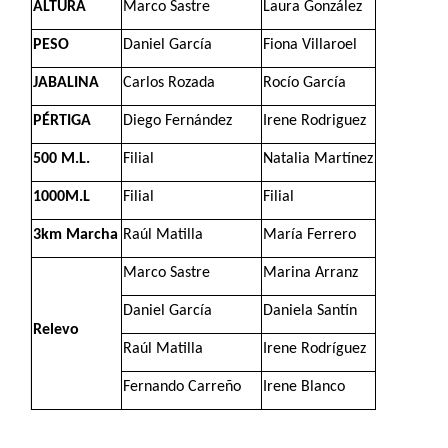
ALTURA
Marco Sastre
Laura González
PESO
Daniel García
Fiona Villaroel
JABALINA
Carlos Rozada
Rocío García
PÉRTIGA
Diego Fernández
Irene Rodriguez
500 M.L.
Filial
Natalia Martínez
1000M.L
Filial
Filial
3km Marcha
Raúl Matilla
María Ferrero
Marco Sastre
Marina Arranz
Daniel García
Daniela Santín
Relevo
Raúl Matilla
Irene Rodríguez
Fernando Carreño
Irene Blanco