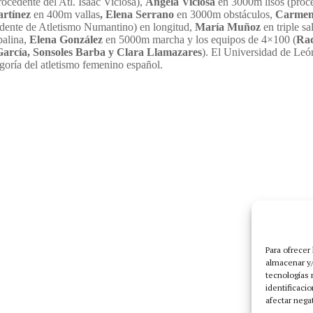
ocedente del Atl. Isaac Viciosa),
Angela Viciosa
en 3000m lisos (proce
artínez
en 400m vallas
, Elena Serrano
en 3000m obstáculos,
Carme
dente de Atletismo Numantino) en longitud,
María Muñoz
en triple sa
balina,
Elena González
en 5000m marcha y los equipos de 4×100 (
Raq
 García, Sonsoles Barba y Clara Llamazares
).
El Universidad de León
egoría del atletismo femenino español.
Para ofrecer
almacenar y/
tecnologías 
identificaci
afectar nega