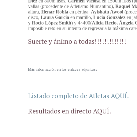
Diez
en 800m lisos,
Carmen Viciosa
en 1500m lisos (pr
vallas (procedente de Atletismo Numantino),
Raquel M
altura,
Henar Robla
en pértiga,
Ayishatu Awool
(proce
disco,
Laura García
en martillo,
Lucía González
en ja
y Rocio López Smith
) y 4×400(
Alicia Recio, Ángela
imposible reto en su intento de regresar a la máxima cat
Suerte y ánimo a todas!!!!!!!!!!!!!
Más información en los enlaces adjuntos:
Listado completo de Atletas AQUÍ.
Resultados en directo AQUÍ.