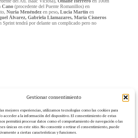
dente del Atl. Isaac Viciosa),
Ohiane Herrero
en 100m
n Cano
(procedente del Puente Romanillos) en
lto,
Nuria Menéndez
en peso
, Lucia Martín
en
uel Álvarez, Gabriela Llamazares, María Cisneros
 Sprint tendrá por delante un complicado pero no
Gestionar consentimiento
 las mejores experiencias, utilizamos tecnologías como las cookies para
o acceder a la información del dispositivo. El consentimiento de estas
nos permitirá procesar datos como el comportamiento de navegación o las
ones únicas en este sitio. No consentir o retirar el consentimiento, puede
tivamente a ciertas características y funciones.