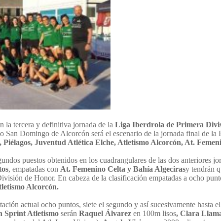
 la tercera y definitiva jornada de la
Liga Iberdrola de Primera Divi
vo San Domingo de Alcorcón será el escenario de la jornada final de la
, Piélagos, Juventud Atlética Elche, Atletismo Alcorcón, At. Feme
gundos puestos obtenidos en los cuadrangulares de las dos anteriores jor
tos
, empatadas con
At. Femenino Celta y Bahía Algeciras
y tendrán q
a División de Honor. En cabeza de la clasificación empatadas a ocho punt
tletismo Alcorcón.
ación actual ocho puntos, siete el segundo y así sucesivamente hasta 
n Sprint Atletismo
serán
Raquel Álvarez
en 100m lisos
, Clara Llam