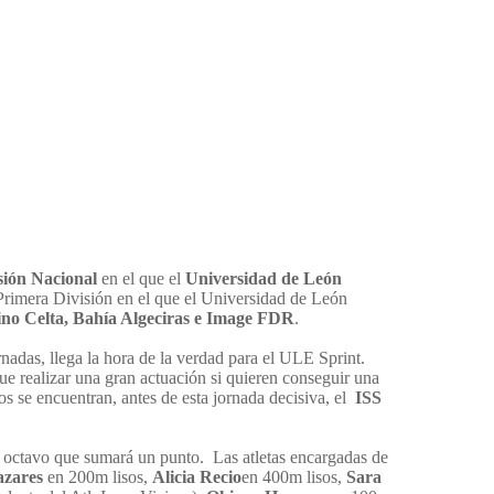
sión Nacional
en el que el
Universidad de León
 Primera División en el que el Universidad de León
nino Celta, Bahía Algeciras e Image FDR
.
nadas, llega la hora de la verdad para el ULE Sprint.
ue realizar una gran actuación si quieren conseguir una
os se encuentran, antes de esta jornada decisiva, el
ISS
el octavo que sumará un punto.
Las atletas encargadas de
azares
en 200m lisos,
Alicia Recio
en 400m lisos,
Sara